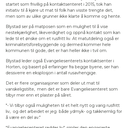
startet som frivillig på kontaktsenteret i 2015, tok han
initiativ til å kjøre ut mat til folk han visste trengte det,
men som av ulike grunner ikke klarte å komme og hente.
Blystad ser på matposen som en mulighet til å vise
nestekjærlighet, likeverdighet og oppnå kontakt som kan
lede til et ønske om et rusfritt liv. At matutdeling også er
kriminalitetsforebyggende og dermed kommer hele
kommunen til gode, det er han heller ikke i tvil om.
Blystad leder også Evangeliesenterets kontaktsenter i
Horten, og basert på erfaringer fra begge byene, ser han
dessverre en eksplosjon i antall rusavhengige.
Det er flere organisasjoner som deler ut mat til
vanskeligstilte, men det er bare Evangeliesenteret som
tilbyr mer enn et plaster på såret.
"- Vi tilbyr også muligheten til et helt nytt og varig rusfritt
liv, og det arbeidet er jeg både ydmyk- og takknemlig for
å være en del av."
"Evangeliesenteret redder liv", smiler den engasjerte