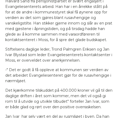
Halvard Sand fra pensjonistpartiet er svært engasjert i
Evangeliesenterets arbeid. Han har i en årrekke stått på
for at de andre i kommunestyret skal få øynene opp for
verdien av det som gjøres blant rusavhengige og
vanskeligstilte. Han stikker gjerne innom og slår av en prat
med gjestene i åpningstiden, og på tirsdag hadde han
glede av å komme sammen med varaordføreren til
kontaktsenteret i Moss, for å spre det glade budskapet.
Stiftelsens daglige leder, Trond Palmgren Eriksen og Jan
Ivar Blystad som leder Evangeliesenterets kontaktsenter i
Moss, er overveldet over anerkjennelsen.
-" Det er godt å få oppleve at kommunen ser verdien av
det arbeidet Evangeliesenteret gjør for de rusavhengige i
nærmiljøet.
Det kjærkomne tilskuddet på 400.000 kroner vil gå til den
daglige driften i året som kommer, men det vil også gi
rom til å utvide og utvikle tilbudet" forteller Jan Ivar, som
er både glad og rørt over den positive overraskelsen.
Jan Ivar har selv vært en del av rusmiljøet i byen. Da han