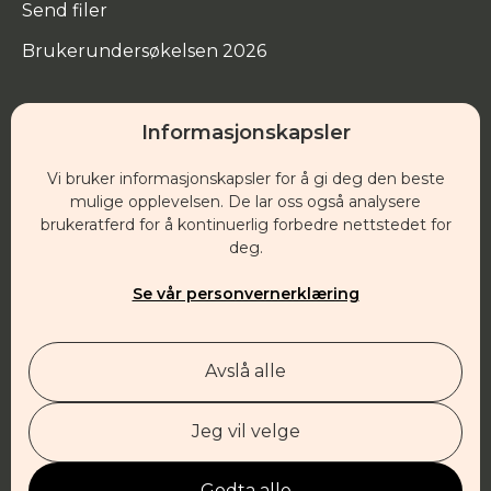
Send filer
Brukerundersøkelsen 2026
Informasjonskapsler
Hovedkontor
Vi bruker informasjonskapsler for å gi deg den beste
Besøksadresse:
mulige opplevelsen. De lar oss også analysere
brukeratferd for å kontinuerlig forbedre nettstedet for
Klostergata 29
deg.
1532 Moss
Se vår personvernerklæring
Post:
Postboks 1, 1501 Moss
Avslå alle
post@evangeliesenteret.no
21 00 49 00
Org.nr.: 951 675 318
Jeg vil velge
Sponsor
Godta alle