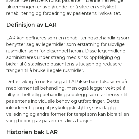
støttende nettverk rundt pasienten. Denne helhetlige
tilnærmingen er avgjørende for å sikre en vellykket
rehabilitering og forbedring av pasientens livskvalitet.
Definisjon av LAR
LAR kan defineres som en rehabiliteringsbehandling som
benytter seg av legemidler som erstatning for ulovlige
rusmidler, som for eksempel heroin. Disse legemidlene
administreres under streng medisinsk oppfølging og
bidrar til å stabilisere pasientens situasjon og redusere
trangen til å bruke illegale rusmidler.
Det er viktig å merke seg at LAR ikke bare fokuserer på
medikamentell behandling, men også legger vekt på å
tilby et helhetlig behandlingsopplegg som tar hensyn til
pasientens individuelle behov og utfordringer. Dette
inkluderer tilgang til psykologisk støtte, sosialfaglig
veiledning og andre former for terapi som kan bidra til en
varig bedring av pasientens livssituasjon.
Historien bak LAR