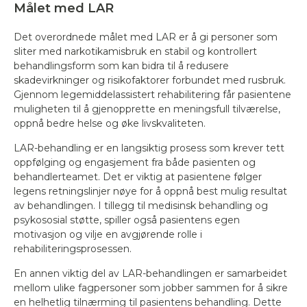
Målet med LAR
Det overordnede målet med LAR er å gi personer som
sliter med narkotikamisbruk en stabil og kontrollert
behandlingsform som kan bidra til å redusere
skadevirkninger og risikofaktorer forbundet med rusbruk.
Gjennom legemiddelassistert rehabilitering får pasientene
muligheten til å gjenopprette en meningsfull tilværelse,
oppnå bedre helse og øke livskvaliteten.
LAR-behandling er en langsiktig prosess som krever tett
oppfølging og engasjement fra både pasienten og
behandlerteamet. Det er viktig at pasientene følger
legens retningslinjer nøye for å oppnå best mulig resultat
av behandlingen. I tillegg til medisinsk behandling og
psykososial støtte, spiller også pasientens egen
motivasjon og vilje en avgjørende rolle i
rehabiliteringsprosessen.
En annen viktig del av LAR-behandlingen er samarbeidet
mellom ulike fagpersoner som jobber sammen for å sikre
en helhetlig tilnærming til pasientens behandling. Dette