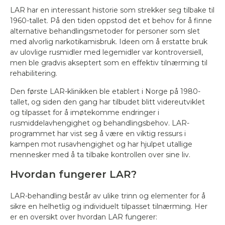
LAR har en interessant historie som strekker seg tilbake til
1960-tallet. På den tiden oppstod det et behov for å finne
alternative behandlingsmetoder for personer som slet
med alvorlig narkotikamisbruk. Ideen om å erstatte bruk
av ulovlige rusmidler med legemidler var kontroversiell,
men ble gradvis akseptert som en effektiv tilnærming til
rehabilitering.
Den første LAR-klinikken ble etablert i Norge på 1980-
tallet, og siden den gang har tilbudet blitt videreutviklet
og tilpasset for å imøtekomme endringer i
rusmiddelavhengighet og behandlingsbehov. LAR-
programmet har vist seg å være en viktig ressurs i
kampen mot rusavhengighet og har hjulpet utallige
mennesker med å ta tilbake kontrollen over sine liv.
Hvordan fungerer LAR?
LAR-behandling består av ulike trinn og elementer for å
sikre en helhetlig og individuelt tilpasset tilnærming. Her
er en oversikt over hvordan LAR fungerer: