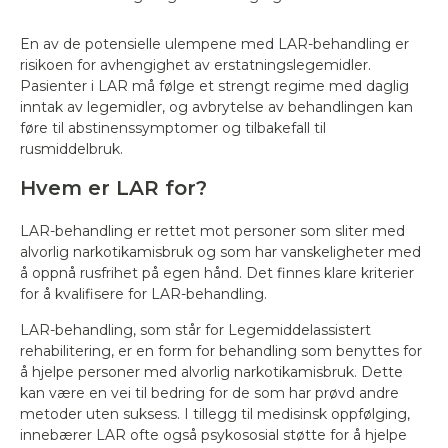
En av de potensielle ulempene med LAR-behandling er
risikoen for avhengighet av erstatningslegemidler.
Pasienter i LAR må følge et strengt regime med daglig
inntak av legemidler, og avbrytelse av behandlingen kan
føre til abstinenssymptomer og tilbakefall til
rusmiddelbruk.
Hvem er LAR for?
LAR-behandling er rettet mot personer som sliter med
alvorlig narkotikamisbruk og som har vanskeligheter med
å oppnå rusfrihet på egen hånd. Det finnes klare kriterier
for å kvalifisere for LAR-behandling.
LAR-behandling, som står for Legemiddelassistert
rehabilitering, er en form for behandling som benyttes for
å hjelpe personer med alvorlig narkotikamisbruk. Dette
kan være en vei til bedring for de som har prøvd andre
metoder uten suksess. I tillegg til medisinsk oppfølging,
innebærer LAR ofte også psykososial støtte for å hjelpe