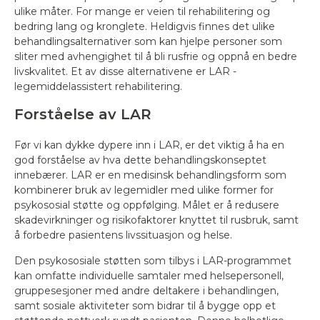
ulike måter. For mange er veien til rehabilitering og
bedring lang og kronglete. Heldigvis finnes det ulike
behandlingsalternativer som kan hjelpe personer som
sliter med avhengighet til å bli rusfrie og oppnå en bedre
livskvalitet. Et av disse alternativene er LAR -
legemiddelassistert rehabilitering.
Forståelse av LAR
Før vi kan dykke dypere inn i LAR, er det viktig å ha en
god forståelse av hva dette behandlingskonseptet
innebærer. LAR er en medisinsk behandlingsform som
kombinerer bruk av legemidler med ulike former for
psykososial støtte og oppfølging. Målet er å redusere
skadevirkninger og risikofaktorer knyttet til rusbruk, samt
å forbedre pasientens livssituasjon og helse.
Den psykososiale støtten som tilbys i LAR-programmet
kan omfatte individuelle samtaler med helsepersonell,
gruppesesjoner med andre deltakere i behandlingen,
samt sosiale aktiviteter som bidrar til å bygge opp et