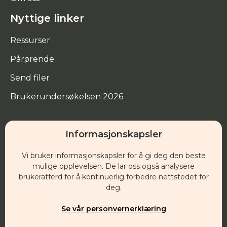
Nyttige linker
Ressurser
Pårørende
Send filer
Brukerundersøkelsen 2026
Informasjonskapsler
Hovedkontor
Vi bruker informasjonskapsler for å gi deg den beste
Besøksadresse:
mulige opplevelsen. De lar oss også analysere
brukeratferd for å kontinuerlig forbedre nettstedet for
Klostergata 29
deg.
1532 Moss
Se vår personvernerklæring
Post: