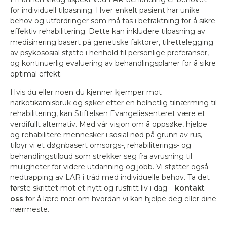
for individuell tilpasning. Hver enkelt pasient har unike
behov og utfordringer som må tas i betraktning for å sikre
effektiv rehabilitering. Dette kan inkludere tilpasning av
medisinering basert på genetiske faktorer, tilrettelegging
av psykososial støtte i henhold til personlige preferanser,
og kontinuerlig evaluering av behandlingsplaner for å sikre
optimal effekt.
Hvis du eller noen du kjenner kjemper mot
narkotikamisbruk og søker etter en helhetlig tilnærming til
rehabilitering, kan Stiftelsen Evangeliesenteret være et
verdifullt alternativ. Med vår visjon om å oppsøke, hjelpe
og rehabilitere mennesker i sosial nød på grunn av rus,
tilbyr vi et døgnbasert omsorgs-, rehabiliterings- og
behandlingstilbud som strekker seg fra avrusning til
muligheter for videre utdanning og jobb. Vi støtter også
nedtrapping av LAR i tråd med individuelle behov. Ta det
første skrittet mot et nytt og rusfritt liv i dag –
kontakt
oss
for å lære mer om hvordan vi kan hjelpe deg eller dine
nærmeste.