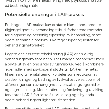
hvordan kombinere medisinering med psykososial støtte
på best mulig måte.
Potensielle endringer i LAR-praksis
Endringer i LAR-praksis kan omfatte blant annet bredere
tilgjengelighet av behandlingstilbud, forbedrede metoder
for diagnose og personlig tilpasning av behandling, samt
bedre samarbeid mellom ulike faggrupper og instanser i
behandlingsnettverket.
Legemiddelassistert rehabilitering (LAR) er en viktig
behandlingsform som har hjulpet mange mennesker med
å bryte ut av en ond sirkel av rusmisbruk. Ved å kombinere
legemidler med psykososial støtte gir LAR en helhetlig
tilnærming til rehabilitering. Fordeler som reduksjon av
skadevirkninger og bedring av livskvalitet veies opp mot
utfordringer som avhengighet av erstatningslegemidler
og stigmatisering. Med kontinuerlig forskning og utvikling
forventes LAR å fortsette å utvikle seg og tilby enda
bedre behandlingsmuligheter i fremtiden.
En annen viktig aspekt ved LAR-behandling er behovet