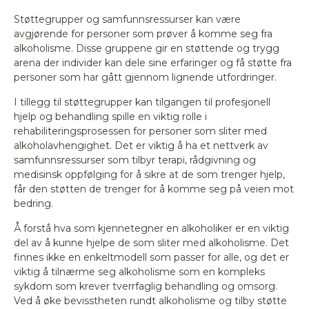
Støttegrupper og samfunnsressurser kan være
avgjørende for personer som prøver å komme seg fra
alkoholisme. Disse gruppene gir en støttende og trygg
arena der individer kan dele sine erfaringer og få støtte fra
personer som har gått gjennom lignende utfordringer.
I tillegg til støttegrupper kan tilgangen til profesjonell
hjelp og behandling spille en viktig rolle i
rehabiliteringsprosessen for personer som sliter med
alkoholavhengighet. Det er viktig å ha et nettverk av
samfunnsressurser som tilbyr terapi, rådgivning og
medisinsk oppfølging for å sikre at de som trenger hjelp,
får den støtten de trenger for å komme seg på veien mot
bedring.
Å forstå hva som kjennetegner en alkoholiker er en viktig
del av å kunne hjelpe de som sliter med alkoholisme. Det
finnes ikke en enkeltmodell som passer for alle, og det er
viktig å tilnærme seg alkoholisme som en kompleks
sykdom som krever tverrfaglig behandling og omsorg.
Ved å øke bevisstheten rundt alkoholisme og tilby støtte