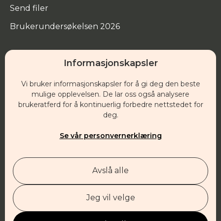
Send filer
Brukerundersøkelsen 2026
Informasjonskapsler
Hovedkontor
Vi bruker informasjonskapsler for å gi deg den beste
Besøksadresse:
mulige opplevelsen. De lar oss også analysere
brukeratferd for å kontinuerlig forbedre nettstedet for
Klostergata 29
deg.
1532 Moss
Se vår personvernerklæring
Post:
Postboks 1, 1501 Moss
Avslå alle
post@evangeliesenteret.no
21 00 49 00
Org.nr.: 951 675 318
Jeg vil velge
Sponsor