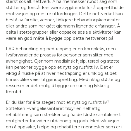
sterkt sosialt nettverk. Å ha mennesker rundt seg som
støtter og forstår kan være avgjørende for å opprettholde
motivasjon og mestre utfordringer. Dette nettverket kan
bestå av familie, venner, tidligere behandlingskamerater
eller andre som har gått gjennom lignende erfaringer. Å
delta i støttegrupper eller oppsøke sosiale aktiviteter kan
være en god måte å bygge opp dette nettverket på.
LAR behandling og nedtrapping er en kompleks, men
livsforvandlende prosess for personer som sliter med
avhengighet. Gjennom medisinsk hjelp, terapi og støtte
kan personer bygge opp et nytt og rusfritt liv. Det er
viktig å huske på at hver nedtrapping er unik og at det
finnes ulike veier til gjenoppretting. Med riktig støtte og
ressurser er det mulig å bygge en sunn og lykkelig
fremtid.
Er du klar for å ta steget mot et nytt og rusfritt liv?
Stiftelsen Evangeliesenteret tilbyr en helhetlig
rehabilitering som strekker seg fra de første samtalene til
muligheter for videre utdanning og jobb. Med vår visjon
om å oppsøke, hjelpe og rehabilitere mennesker som er i