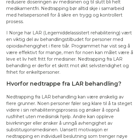
redusere doseringen av medisinen og til slutt bli helt
medikamentfri. Nedtrapping bør alltid skje i samarbeid
med helsepersonell for å sikre en trygg og kontrollert
prosess.
I Norge har LAR (Legemiddelassistert rehabilitering) vært
en viktig del av behandlingstilbudet for personer med
opioidavhengighet i flere tiår. Programmet har vist seg å
være effektivt for mange, men for noen kan målet være å
leve et liv helt fritt for medisiner. Nedtrapping fra LAR
behandling er derfor et skritt mot økt selvstendighet og
frihet for enkeltpersoner.
Hvorfor nedtrappe fra LAR behandling?
Nedtrapping fra LAR behandling kan være ønskelig av
flere grunner. Noen personer føler seg klare til å ta steget
videre i sin rehabiliteringsprosess og ønsker å oppnå
rusfrihet uten medisinsk hjelp. Andre kan oppleve
bivirkninger eller ønsker å unngå avhengighet av
substitusjonsmedisinen. Uansett motivasjon er
nedtrapping en individuell beslutning som trenger nøye