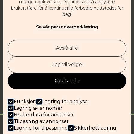
Besøksadresse:
mulige opplevelsen. De lar oss også analysere
brukeratferd for å kontinuerlig forbedre nettstedet for
Klostergata 29
deg.
1532 Moss
Se vår personvernerklæring
Post:
Postboks 1, 1501 Moss
Avslå alle
post@evangeliesenteret.no
21 00 49 00
Org.nr.: 951 675 318
Jeg vil velge
Sponsor
Godta alle
Funksjon
Lagring for analyse
Lagring av annonser
Brukerdata for annonser
Tilpasning av annonser
© Alle rettigheter – Stiftelsen Evangeliesenteret
Lagring for tilpaspning
Sikkerhetslagring