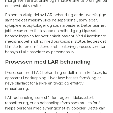
muligheten til å utforske og håndtere sine utfordringer på
en konstruktiv måte.
En annen viktig del av LAR behandling er det tverrfaglige
samarbeidet mellom ulike helsepersonell, som leger,
sykepleiere, psykologer og sosialarbeidere. Dette teamet
jobber sammen for å skape en helhetlig og tilpasset
behandlingsplan for hver enkelt pasient. Ved å kombinere
medisinsk behandling med psykososial støtte, legges det
til rette for en omfattende rehabiliteringsprosess som tar
hensyn til alle aspekter av personens liv.
Prosessen med LAR behandling
Prosessen med LAR behandling er delt inn i ulike faser, fra
oppstart til nedtrapping. Hver fase har sitt formål og er
nøye planlagt for å sikre en trygg og effektiv
rehabilitering.
LAR-behandling, som står for Legemiddelassistert
rehabilitering, er en behandlingsform som brukes for å
hjelpe personer med avhengighet av opioider. Dette kan