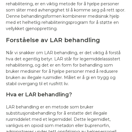
rehabilitering, er en viktig metode for å hjelpe personer
som sliter med avhengighet til å komme seg på rett spor.
Denne behandlingsformen kombinerer medisinsk hjelp
med et helhetlig rehabiliteringsprogram for å støtte en
vellykket gjenoppretting.
Forståelse av LAR behandling
Når vi snakker om LAR behandling, er det viktig å forstå
hva det egentlig betyr. LAR står for legemiddelassistert
rehabilitering, og det er en form for behandling som
bruker medisiner for å hjelpe personer med å redusere
bruken av illegale rusmidler. Målet er å gi en trygg og
stabil overgang til et rusfritt liv.
Hva er LAR behandling?
LAR behandling er en metode som bruker
substitusjonsbehandling for å erstatte det illegale
rusmiddelet med et legemiddel. Dette legemidlet,
vanligvis en opioid som metadon eller buprenorfin,
administreres under tett oppfølging av helsepersonell.