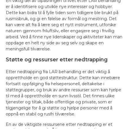
En viktig del av tilpasningen til livet etter LAR behandling
er å identifisere og utvikle nye interesser og hobbyer.
Dette kan bidra til å fylle tiden som tidligere ble brukt på
rusmisbruk, og gi en følelse av formål og mestring. Det
kan være alt fra å lære seg et nytt instrument, utforske
naturen gjennom friluftsliv, eller engasjere seg i frivillig
arbeid. Ved å finne nye lidenskaper og aktiviteter kan man
oppdage en helt ny side av seg selv og skape en
meningsfull tilværelse.
Støtte og ressurser etter nedtrapping
Etter nedtrapping fra LAR behandling er det viktig å
opprettholde en god støttestruktur. Dette kan innebære
fortsatt oppfølging fra helsepersonell, deltakelse i
støttegrupper, og bruk av andre ressurser som kan hjelpe
til med å opprettholde en sunn livsstil. Det finnes ulike
tjenester og tiltak, både offentlige og private, som er
tilgjengelige for å gi støtte og hjelpe personer med å
oppnå en stabil og rusfri tilværelse.
En av de viktigste ressursene etter nedtrapping er et