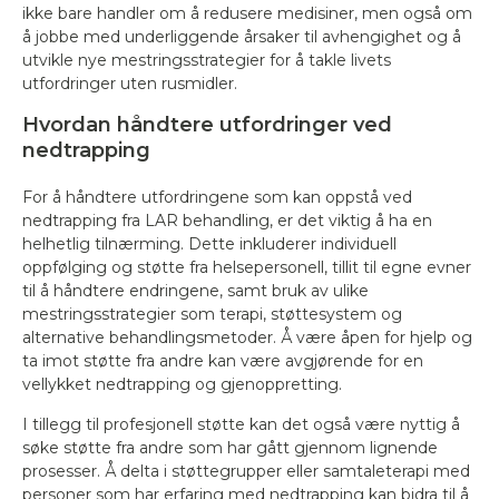
ikke bare handler om å redusere medisiner, men også om
å jobbe med underliggende årsaker til avhengighet og å
utvikle nye mestringsstrategier for å takle livets
utfordringer uten rusmidler.
Hvordan håndtere utfordringer ved
nedtrapping
For å håndtere utfordringene som kan oppstå ved
nedtrapping fra LAR behandling, er det viktig å ha en
helhetlig tilnærming. Dette inkluderer individuell
oppfølging og støtte fra helsepersonell, tillit til egne evner
til å håndtere endringene, samt bruk av ulike
mestringsstrategier som terapi, støttesystem og
alternative behandlingsmetoder. Å være åpen for hjelp og
ta imot støtte fra andre kan være avgjørende for en
vellykket nedtrapping og gjenoppretting.
I tillegg til profesjonell støtte kan det også være nyttig å
søke støtte fra andre som har gått gjennom lignende
prosesser. Å delta i støttegrupper eller samtaleterapi med
personer som har erfaring med nedtrapping kan bidra til å