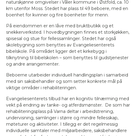
naturskjønne omgivelser i Våler kommune i Østfold, ca. 10
km utenfor Moss. Stedet har plass til 49 beboere, med en
boenhet for kvinner og fire boenheter for menn.
På eiendommen er en låve med bruktbutikk og et
snekkerverksted. I hovedbygningen finnes et storkjøkken,
spisesal og stue for fellessamlinger. Stedet har også
skolebygning som benyttes av Evangeliesenterets
bibelskole. På området ligger det et kirkebygg i
tilknytning til bibelskolen – som benyttes til gudstjenester
og andre arrangementer.
Beboerne utarbeider individuell handlingsplan i samarbeid
med sin saksbehandler og som setter konkrete mål på
viktige områder i rehabiliteringen.
Evangeliesenterets tilbud har en kognitiv tilnærming med
vekt på endring av tanke- og atferdsmønster. De som har
rehabiliteringsplass på Varna deltar i arbeidstrening,
undervisning, samlinger i større og mindre fellesskap,
møteturer og aktiviteter. I tillegg er det regelmessig
individuelle samtaler med miljøarbeidere, saksbehandlere