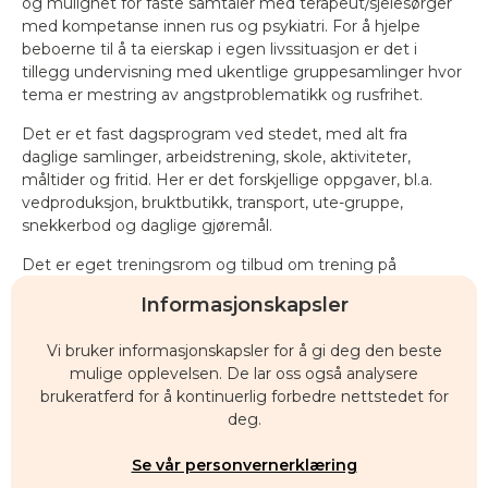
og mulighet for faste samtaler med terapeut/sjelesørger
med kompetanse innen rus og psykiatri. For å hjelpe
beboerne til å ta eierskap i egen livssituasjon er det i
tillegg undervisning med ukentlige gruppesamlinger hvor
tema er mestring av angstproblematikk og rusfrihet.
Det er et fast dagsprogram ved stedet, med alt fra
daglige samlinger, arbeidstrening, skole, aktiviteter,
måltider og fritid. Her er det forskjellige oppgaver, bl.a.
vedproduksjon, bruktbutikk, transport, ute-gruppe,
snekkerbod og daglige gjøremål.
Det er eget treningsrom og tilbud om trening på
treningssenter. Stedet har egen fotballbane,
Informasjonskapsler
volleyballbane og fine turområder i nærmiljø.
Aktivitetsleder setter opp månedlige aktivitetsplaner, med
Vi bruker informasjonskapsler for å gi deg den beste
ulike aktiviteter.
mulige opplevelsen. De lar oss også analysere
brukeratferd for å kontinuerlig forbedre nettstedet for
deg.
Se vår personvernerklæring